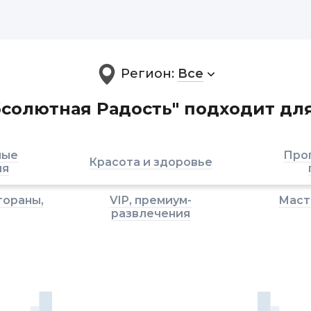
Регион:
Все
солютная Радость" подходит дл
ные
Прог
Красота и здоровье
ия
тораны,
VIP, премиум-
Маст
развлечения