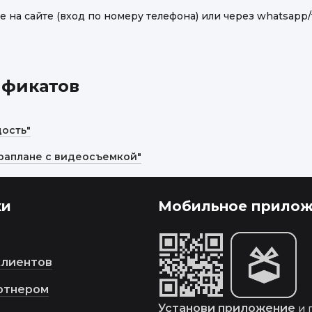
е на сайте (вход по номеру телефона) или через whatsapp
ификатов
ость"
араплане с видеосъемкой"
ки
Мобильное прилож
клиентов
ртнером
Установи приложение
и 